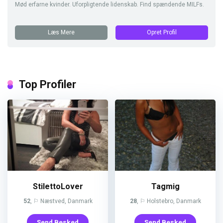
Mød erfarne kvinder. Uforpligtende lidenskab. Find spændende MILFs.
Læs Mere
Opret Profil
Top Profiler
StilettoLover
Tagmig
52
, ⚐ Næstved, Danmark
28
, ⚐ Holstebro, Danmark
Send Besked
Send Besked